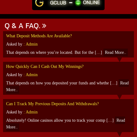
Q & A FAQ.
What Deposit Methods Are Available?
Asked by
: Admin
That depends on where you’re located. But for the […]
Read More..
How Quickly Can I Cash Out My Winnings?
Asked by
: Admin
That depends on how you deposited your funds and whethe […]
Read
More..
Can I Track My Previous Deposits And Withdrawals?
Asked by
: Admin
Absolutely! Online casinos allow you to track your comp […]
Read
More..