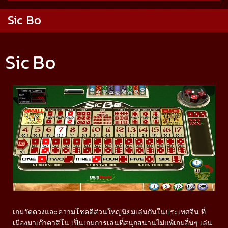
Sic Bo
Sic Bo
เกมวัดดวงและความโชคดีส่วนใหญ่นิยมเล่นกันในประเทศจีน ที่
เมืองมาเก๊าคาสิโน เป็นเกมการเล่นที่สนุกสนานไม่แพ้เกมอื่นๆ เล่น