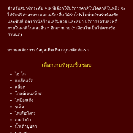
สำหรับสมาชิกระดับ VIP ที่เลือกใช้บริการคาสิโนใดคาสิโนหนึ่ง จะ
ได้รับฟรีค่าอาหารและเครื่องดื่ม ได้รับโปรโมชั่นสำหรับห้องพัก
และชิปส์ บัตรกำนัลร้านเสริมสวย และสปา บริการรถรับส่งฟรี
ภายในคาสิโนและอื่น ๆ อีกมากมาย (* เงื่อนไขเป็นไปตามข้อ
กำหนด)
หากคุณต้องการข้อมูลเพิ่มเติม กรุณาติดต่อเรา
เลือกเกมที่คุณชื่นชอบ
ไฮ โล
แบล๊คแจ๊ค
สล็อต
โกลด์เดนสล็อต
ไพ่ป๊อกเด้ง
รูเล็ต
ไพ่เสือมังกร
เกมกำถั่ว
น้ำเต้าปูปลา
บาคาร่า