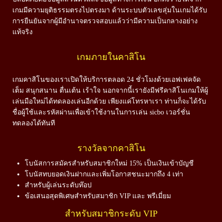
เกมมีความยุติธรรมตรงไปตรงมา ด้านระบบตัวเลขสุ่มในเกมได้รับ
การยืนยันจากผู้มีอำนาจตรวจสอบแล้วว่ามีความเป็นกลางอย่าง
แท้จริง
เกมภายในคาสิโน
เกมคาสิโนของเราเปิดให้บริการตลอด 24 ชั่วโมงด้วยเอฟเฟคจัด
เต็ม สนุกสนาน ตื่นเต้น เร้าใจ นอกจากนี้เรายังมีฟรีคาสิโนเกมให้ผู้
เล่นมือใหม่ได้ทดลองเล่นอีกด้วย เพียงแค่โทรหาเรา ท่านก็จะได้รับ
ชื่อผู้ใช้และรหัสผ่านเพื่อเข้าใช้งานในการเล่น sicbo เวอร์ชั่น
ทดลองได้ทันที
รางวัลจากคาสิโน
โบนัสการสมัครสำหรับสมาชิกใหม่ 15% เป็นเงินเข้าบัญชี
โบนัสทบยอดเงินฝากและเพิ่มโอกาสชนะมากถึง 4 เท่า
สำหรับผู้เล่นระดับท๊อป
ข้อเสนอสุดพิเศษสำหรับสมาชิก VIP และ พรีเมี่ยม
สำหรับสมาชิกระดับ VIP