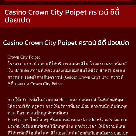
Casino Crown City Poipet คราวน์ ซิตี้
ปอยเปต
Casino Crown City Poipet คราวน์ ซิตี้ ปอยเปต
Crown City Poipet
โรงแรม คราวน์ สถานที่ให้บริการเกมคาสิโน โรงแรม คราวน์คาสิ
โน ปอยเปต สถานที่เที่ยวแหล่งเพิ่มเติมสีสันให้ชีวิต สำหรับนักเล่น
การพนัน Hotelโกลเด้นคราวน์ (Golden Crown City) และ คราวน์
ซิตี้ ปอยเปต Crown City Poipet
การให้บริการทั้งในส่วนของ Hotel และ บ่อนคา สิ โนที่เยี่ยมที่สุด
ให้ความรู้สึก หรูหรา การให้บริการที่ยอดเยี่ยม สำหรับนักเดิมพันทุก
ท่าน ถือว่าท่านเป็นลูกค้าคนพิเศษ
Hotel poipet โฮเต็ล หรู ชั้นแนวหน้าของ ปอยเปต พร้อมสร้างความ
ประทับใจอันแสนพิเศษ ให้กับทุกท่าน ทุกช่วงเวลา ให้มีความพิเศษ
ที่ได้มาพักที่โฮเต็ลในคาสิโนออนไลน์พร้อมกับมีบ่อนCasino ปอยเปต