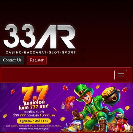
Contact Us
Register
Toggle
navigat