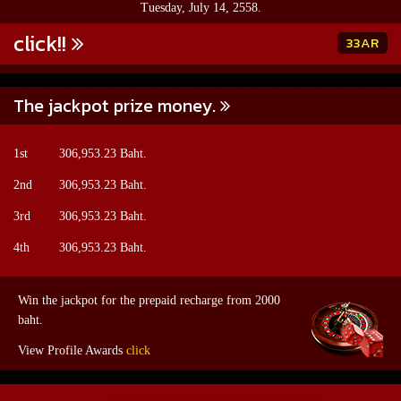
Tuesday, July 14, 2558.
click!!
33AR
The jackpot prize money.
1st
306,953.23 Baht.
2nd
306,953.23 Baht.
3rd
306,953.23 Baht.
4th
306,953.23 Baht.
Win the jackpot for the prepaid recharge from 2000
baht.
View Profile Awards
click