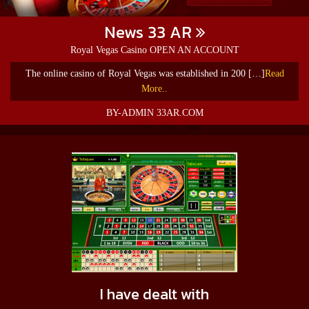
News 33 AR
Royal Vegas Casino OPEN AN ACCOUNT
The online casino of Royal Vegas was established in 200 […]
Read
More..
BY-ADMIN 33AR.COM
I have dealt with