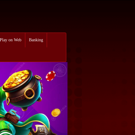
Play on Web
Banking