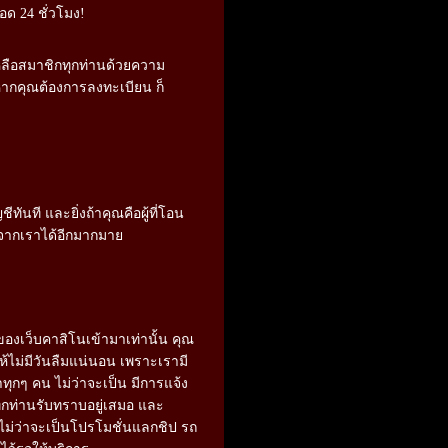
ลอด
24
ชั่วโมง!
หลือสมาชิกทุกท่านด้วยความ
อหากคุณต้องการลงทะเบียน ก็
ชีทันที และยิ่งถ้าคุณคือผู้ที่โอน
นๆ จากเราได้อีกมากมาย
องเว็บคาสิโนเข้ามาเท่านั้น คุณ
ไม่มีวันลืมแน่นอน เพราะเรามี
กๆ คน ไม่ว่าจะเป็น มีการแจ้ง
กท่านรับทราบอยู่เสมอ และ
 ไม่ว่าจะเป็นโปรโมชั่นแลกชิป รถ