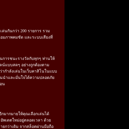
เล่นกันกว่า
200
รายการ รวม
ร้อมภาพคมชัด และระบบเสียงที่
สในการชนะรางวัลกับทุกๆ ท่านให้
ไลน์แบบสดๆ อย่างถูกต้องตาม
ยว่ากำลังเล่นในเว็บคาสิโนในแบบ
ชั้นนำและมั่นใจได้ความปลอดภัย
นอน
ีกมากมายให้คุณเลือกเล่นได้
ัพเดตใหม่อยู่ตลอดเวลา ด้วย
่ายกว่าเดิม จากสล็อตผ่านมือถือ