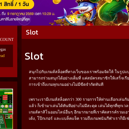
Slot
ACCOUNT
egas
Slot
ead
สนุกไปกับเกมส์สล็อตที่ทางเว็บของเราพร้อมจัดให้ ในรูป
สามารถร่วมสนุกได้อย่างเต็มที่ แค่สมัครสมาชิกให้เสร็จเรีย
การเข้าถึงเกมทุกเกมอย่างไม่มีขีดจำกัดทันที
เพราะเรามีเกมส์สล็อตกว่า
300
รายการให้ท่านเลือกเล่นกันอ
แล้ว ก็เข้ามาเล่นได้ทันทีอย่างไม่มีสะดุด เล่นได้ทุกที่ทุ
เกมส์คาสิโนออนไลน์อื่นๆ อีกมากมายที่เราคัดสรรค์รวมเอาไ
เด้ง
,
โป๊กเกอร์ และแบล็คแจ็ค รวมถึงเกมพนันกีฬาเราก็มีเช