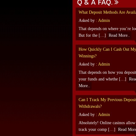
Q & A FAQ.
What Deposit Methods Are Avail
Asked by
: Admin
That depends on where you’re lo
But for the […]
Read More..
How Quickly Can I Cash Out M
Winnings?
Asked by
: Admin
That depends on how you deposi
your funds and whethe […]
Rea
More..
Can I Track My Previous Deposi
Withdrawals?
Asked by
: Admin
Absolutely! Online casinos allow
track your comp […]
Read More