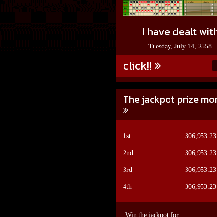
I have dealt wit
Tuesday, July 14, 2558.
click!!
The jackpot prize mo
1st
306,953.23
2nd
306,953.23
3rd
306,953.23
4th
306,953.23
Win the jackpot for