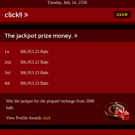
Tuesday, July 14, 2558.
click!!
33AR
The jackpot prize money.
1st
306,953.23 Baht.
2nd
306,953.23 Baht.
3rd
306,953.23 Baht.
4th
306,953.23 Baht.
Win the jackpot for the prepaid recharge from 2000
baht.
View Profile Awards
click