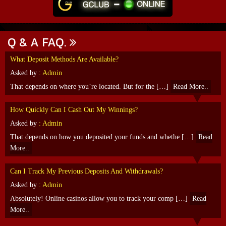
Q & A FAQ.
What Deposit Methods Are Available?
Asked by
: Admin
That depends on where you’re located. But for the […]
Read More..
How Quickly Can I Cash Out My Winnings?
Asked by
: Admin
That depends on how you deposited your funds and whethe […]
Read
More..
Can I Track My Previous Deposits And Withdrawals?
Asked by
: Admin
Absolutely! Online casinos allow you to track your comp […]
Read
More..