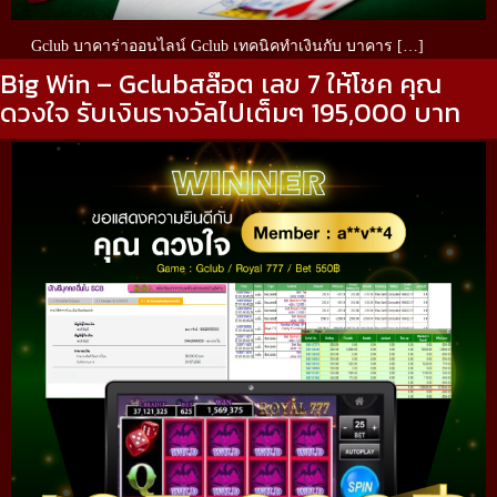
Gclub บาคาร่าออนไลน์ Gclub เทคนิคทำเงินกับ บาคาร […]
Big Win – Gclubสล๊อต เลข 7 ให้โชค คุณ
ดวงใจ รับเงินรางวัลไปเต็มๆ 195,000 บาท