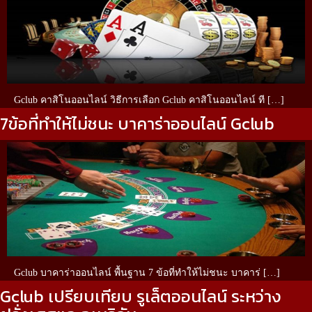
Gclub คาสิโนออนไลน์ วิธีการเลือก Gclub คาสิโนออนไลน์ ที […]
7ข้อที่ทำให้ไม่ชนะ บาคาร่าออนไลน์ Gclub
Gclub บาคาร่าออนไลน์ พื้นฐาน 7 ข้อที่ทำให้ไม่ชนะ บาคาร่ […]
Gclub เปรียบเทียบ รูเล็ตออนไลน์ ระหว่าง